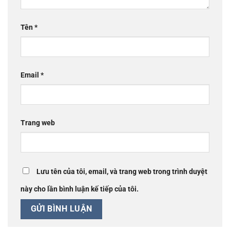
Tên
*
Email
*
Trang web
Lưu tên của tôi, email, và trang web trong trình duyệt
này cho lần bình luận kế tiếp của tôi.