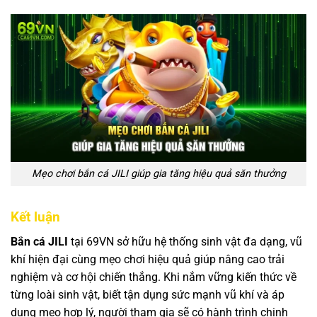
Mẹo chơi bắn cá JILI giúp gia tăng hiệu quả săn thưởng
Kết luận
Bắn cá JILI
tại 69VN sở hữu hệ thống sinh vật đa dạng, vũ
khí hiện đại cùng mẹo chơi hiệu quả giúp nâng cao trải
nghiệm và cơ hội chiến thắng. Khi nắm vững kiến thức về
từng loài sinh vật, biết tận dụng sức mạnh vũ khí và áp
dụng mẹo hợp lý, người tham gia sẽ có hành trình chinh