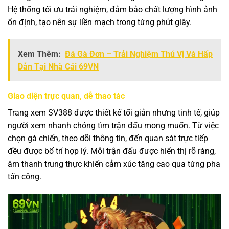
Hệ thống tối ưu trải nghiệm, đảm bảo chất lượng hình ảnh
ổn định, tạo nên sự liền mạch trong từng phút giây.
Xem Thêm:
Đá Gà Đơn – Trải Nghiệm Thú Vị Và Hấp
Dẫn Tại Nhà Cái 69VN
Giao diện trực quan, dễ thao tác
Trang xem SV388 được thiết kế tối giản nhưng tinh tế, giúp
người xem nhanh chóng tìm trận đấu mong muốn. Từ việc
chọn gà chiến, theo dõi thông tin, đến quan sát trực tiếp
đều được bố trí hợp lý. Mỗi trận đấu được hiển thị rõ ràng,
âm thanh trung thực khiến cảm xúc tăng cao qua từng pha
tấn công.