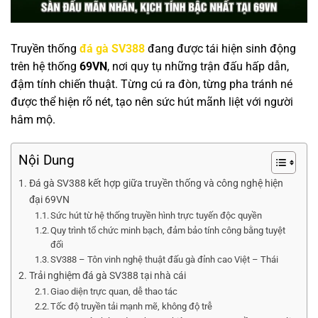
Truyền thống
đá gà SV388
đang được tái hiện sinh động
trên hệ thống
69VN
, nơi quy tụ những trận đấu hấp dẫn,
đậm tính chiến thuật. Từng cú ra đòn, từng pha tránh né
được thể hiện rõ nét, tạo nên sức hút mãnh liệt với người
hâm mộ.
Nội Dung
Đá gà SV388 kết hợp giữa truyền thống và công nghệ hiện
đại 69VN
Sức hút từ hệ thống truyền hình trực tuyến độc quyền
Quy trình tổ chức minh bạch, đảm bảo tính công bằng tuyệt
đối
SV388 – Tôn vinh nghệ thuật đấu gà đỉnh cao Việt – Thái
Trải nghiệm đá gà SV388 tại nhà cái
Giao diện trực quan, dễ thao tác
Tốc độ truyền tải mạnh mẽ, không độ trễ