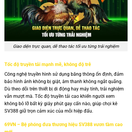
Giao diện trực quan, dễ thao tác tối ưu từng trải nghiệm
Tốc độ truyền tải mạnh mẽ, không độ trễ
Công nghệ truyền hình sử dụng băng thông ổn định, đảm
bảo hình ảnh không bị giật, âm thanh không ngắt quãng.
Dù theo dõi trên thiết bị di động hay máy tính, trải nghiệm
vẫn mượt mà. Tốc độ truyền tải cao khiến người xem
không bỏ lỡ bất kỳ giây phút gay cấn nào, giúp chọi kê
SV388 giữ trọn cảm xúc của mỗi hiệp đấu.
69VN – Bệ phóng đưa thương hiệu SV388 vươn tầm cao
mới