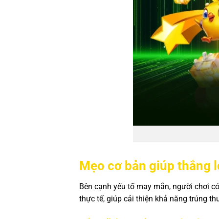
Mẹo cơ bản giúp thắng l
Bên cạnh yếu tố may mắn, người chơi có
thực tế, giúp cải thiện khả năng trúng t