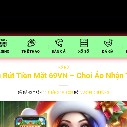
ASINO
THỂ THAO
BẮN CÁ
XỔ SỐ
ĐÁ GÀ
NỔ HŨ
 Rút Tiền Mặt 69VN – Chơi Ảo Nhận 
ĐÃ ĐĂNG TRÊN
11 THÁNG 10, 2025
BỞI
VƯƠNG CHÍ DŨNG