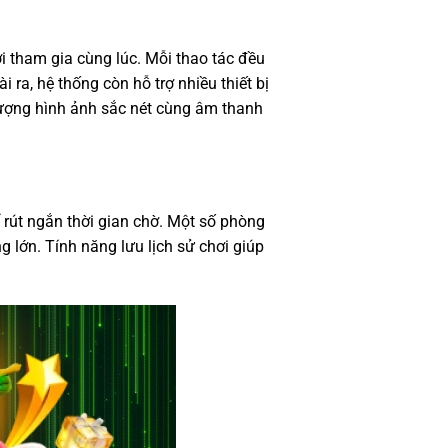
 tham gia cùng lúc. Mỗi thao tác đều
i ra, hệ thống còn hỗ trợ nhiều thiết bị
lượng hình ảnh sắc nét cùng âm thanh
 rút ngắn thời gian chờ. Một số phòng
g lớn. Tính năng lưu lịch sử chơi giúp