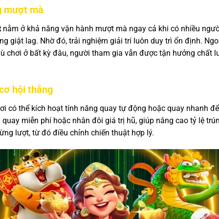
ng mượt mà
t
nằm ở khả năng vận hành mượt mà ngay cả khi có nhiều người
 giật lag. Nhờ đó, trải nghiệm giải trí luôn duy trì ổn định. Ngoà
Dù chơi ở bất kỳ đâu, người tham gia vẫn được tận hưởng chất 
 cơ hội thắng
hơi có thể kích hoạt tính năng quay tự động hoặc quay nhanh để
uay miễn phí hoặc nhân đôi giá trị hũ, giúp nâng cao tỷ lệ trún
từng lượt, từ đó điều chỉnh chiến thuật hợp lý.