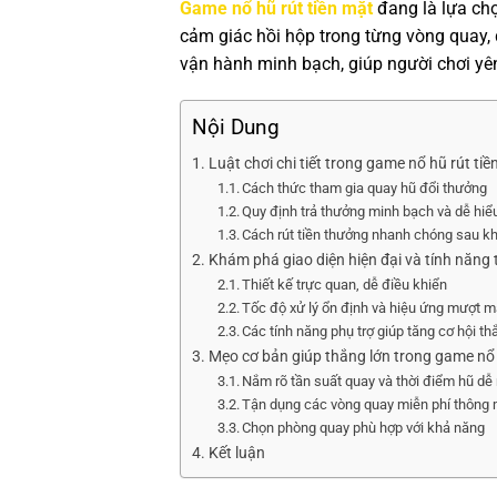
Game nổ hũ rút tiền mặt
đang là lựa chọ
cảm giác hồi hộp trong từng vòng quay, 
vận hành minh bạch, giúp người chơi yê
Nội Dung
Luật chơi chi tiết trong game nổ hũ rút tiề
Cách thức tham gia quay hũ đổi thưởng
Quy định trả thưởng minh bạch và dễ hiể
Cách rút tiền thưởng nhanh chóng sau kh
Khám phá giao diện hiện đại và tính năng
Thiết kế trực quan, dễ điều khiển
Tốc độ xử lý ổn định và hiệu ứng mượt 
Các tính năng phụ trợ giúp tăng cơ hội th
Mẹo cơ bản giúp thắng lớn trong game nổ 
Nắm rõ tần suất quay và thời điểm hũ dễ
Tận dụng các vòng quay miễn phí thông
Chọn phòng quay phù hợp với khả năng
Kết luận