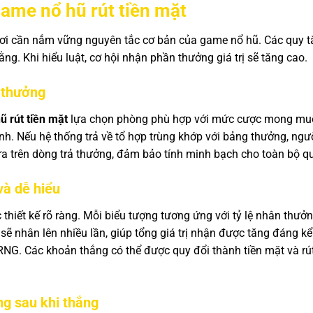
 game nổ hũ rút tiền mặt
hơi cần nắm vững nguyên tắc cơ bản của game nổ hũ. Các quy tắ
g. Khi hiểu luật, cơ hội nhận phần thưởng giá trị sẽ tăng cao.
 thưởng
 rút tiền mặt
lựa chọn phòng phù hợp với mức cược mong muốn
ình. Nếu hệ thống trả về tổ hợp trùng khớp với bảng thưởng, ng
a trên dòng trả thưởng, đảm bảo tính minh bạch cho toàn bộ qu
và dễ hiểu
 thiết kế rõ ràng. Mỗi biểu tượng tương ứng với tỷ lệ nhân thưở
 sẽ nhân lên nhiều lần, giúp tổng giá trị nhận được tăng đáng 
RNG. Các khoản thắng có thể được quy đổi thành tiền mặt và rú
ng sau khi thắng