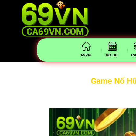
Chuyển
đến
nội
dung
69VN
NỔ HŨ
C
Game Nổ Hũ