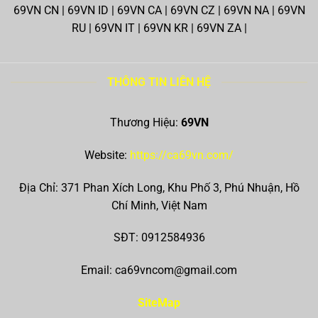
69VN CN | 69VN ID | 69VN CA | 69VN CZ | 69VN NA | 69VN
RU | 69VN IT | 69VN KR | 69VN ZA |
THÔNG TIN LIÊN HỆ
Thương Hiệu:
69VN
Website:
https://ca69vn.com/
Địa Chỉ: 371 Phan Xích Long, Khu Phố 3, Phú Nhuận, Hồ
Chí Minh, Việt Nam
SĐT: 0912584936
Email:
ca69vncom@gmail.com
SiteMap