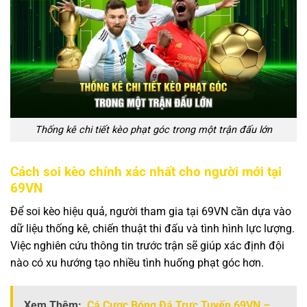
Thống kê chi tiết kèo phạt góc trong một trận đấu lớn
Cách soi kèo chính xác nhất cho người mới tại
69VN
Để soi kèo hiệu quả, người tham gia tại 69VN cần dựa vào
dữ liệu thống kê, chiến thuật thi đấu và tình hình lực lượng.
Việc nghiên cứu thông tin trước trận sẽ giúp xác định đội
nào có xu hướng tạo nhiều tình huống phạt góc hơn.
Xem Thêm:
Cá Cược Bóng Đá Trực Tuyến 69VN –