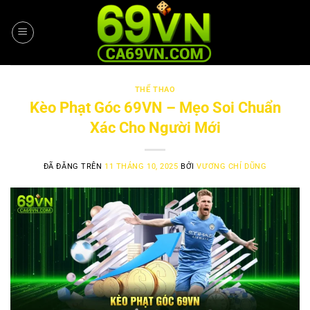
Chuyển
đến
nội
dung
THỂ THAO
Kèo Phạt Góc 69VN – Mẹo Soi Chuẩn
Xác Cho Người Mới
ĐÃ ĐĂNG TRÊN
11 THÁNG 10, 2025
BỞI
VƯƠNG CHÍ DŨNG