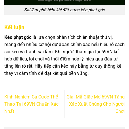
Sai lầm phổ biến khi đặt cược kèo phạt góc
Kết luận
Kèo phạt góc
là lựa chọn phân tích chiến thuật thú vị,
mang đến nhiều cơ hội dự đoán chính xác nếu hiểu rõ cách
soi kèo và tránh sai lầm. Khi người tham gia tại 69VN kết
hợp dữ liệu, lối chơi và thời điểm hợp lý, hiệu quả đầu tư
tăng lên rõ rệt. Hãy tiếp cận kèo này bằng tư duy thống kê
thay vì cảm tính để đạt kết quả bền vững.
Kinh Nghiệm Cá Cược Thể
Giải Mã Giấc Mơ 69VN Tăng
Thao Tại 69VN Chuẩn Xác
Xác Xuất Chúng Cho Người
Nhất
Chơi